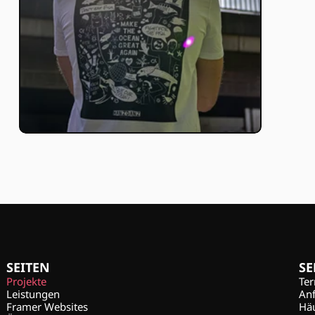
SEITEN
SE
Projekte
Te
Leistungen
An
Framer Websites
Häu