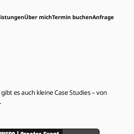
istungen
Über mich
Termin buchen
Anfrage
ibt es auch kleine Case Studies – von 
.