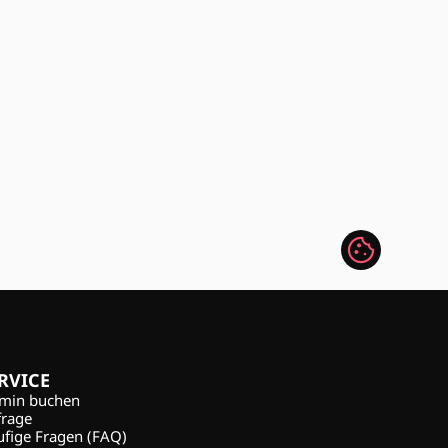
RVICE
rmin buchen
frage
fige Fragen (FAQ)