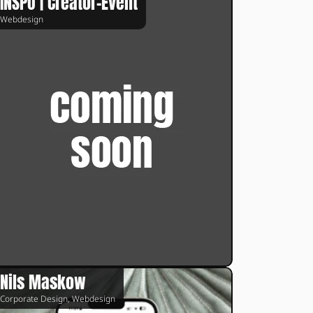
INSPO | Creator-Event
Webdesign
Nils Maskow
Corporate Design, Webdesign